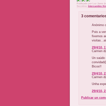
Publicado por
Luz Jares
á
Seccións:
Intercambio Xi
3 comentarios
Anónimo di
Pois a ve
fixemos a
visitas...
29/4/10, 1
Carmen dij
Un saúdo 
convidad@
Bicos!!
29/4/10, 2
Carmen dij
Unha exper
29/4/10, 2
Publicar un com