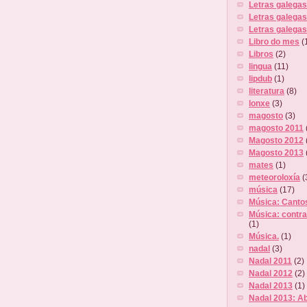
Letras galegas
Letras galega
Letras galega
Libro do mes
(
Libros
(2)
lingua
(11)
lipdub
(1)
literatura
(8)
lonxe
(3)
magosto
(3)
magosto 2011
Magosto 2012
Magosto 2013
mates
(1)
meteoroloxía
(
música
(17)
Música: Canto
Música: contra
(1)
Música.
(1)
nadal
(3)
Nadal 2011
(2)
Nadal 2012
(2)
Nadal 2013
(1)
Nadal 2013: Ab