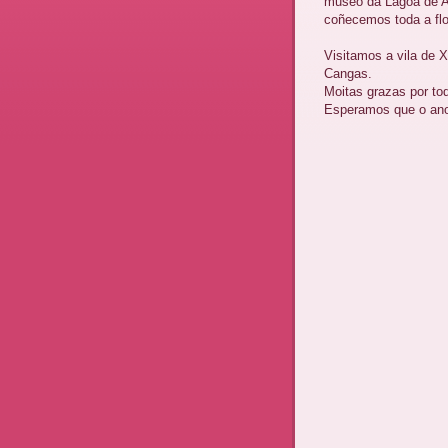
museo da Lagoa de A
coñecemos toda a flo
Visitamos a vila de X
Cangas.
Moitas grazas por to
Esperamos que o ano