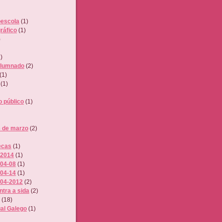
escola
(1)
ráfico
(1)
)
)
alumnado
(2)
(1)
(1)
 público
(1)
8 de marzo
(2)
tecas
(1)
 2014
(1)
-04-08
(1)
-04-14
(1)
3-04-2012
(2)
ntra a sida
(2)
(18)
ual Galego
(1)