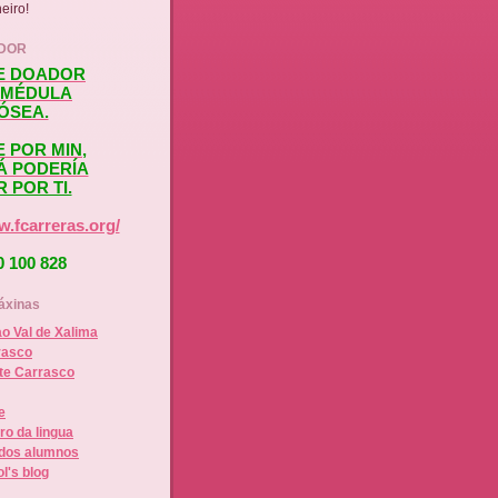
eiro!
ADOR
TE DOADOR
 MÉDULA
ÓSEA.
 POR MIN,
Á PODERÍA
 POR TI.
w.fcarreras.org/
0 100 828
áxinas
ao Val de Xalima
rasco
nte Carrasco
e
o da lingua
dos alumnos
l's blog