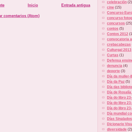
celebración
(2)
nte
Inicio
Entrada antigua
cine
(15)
Concurso Euro
ar comentarios (Atom)
concurso fotog
concursos
(25
contos
(5)
Contos 2012
(1
convocatoria 
crebacabezas
Culturgal 2013
Curtas
(1)
Defensa ensino
denuncia
(4)
deporte
(3)
Día da muller-
Día da Paz
(5)
Día das biblio
Día de Rosalía
Día do libro 23
Día do libro 23
Día do libro 2
Día mundial co
Días Sinalados
Dicionario Vis
diversidade
(2)