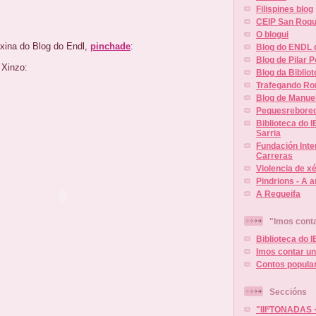
Filispines blog
CEIP San Roq
O blogui
xina do Blog do Endl,
pinchade
:
Blog do ENDL 
Blog de Pilar 
 Xinzo:
Blog da Biblio
Trafegando Ro
Blog de Manue
Pequesrebore
Biblioteca do 
Sarria
Fundación Inte
Carreras
Violencia de x
Pindrions - A a
A Regueifa
"Imos conta
Biblioteca do 
Imos contar un
Contos popula
Seccións
"IIIºTONADAS 