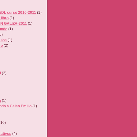
EDL curso 2010-2011
(1)
 libro
(1)
N GALIZA-2011
(1)
undo
(1)
5)
ulos
(1)
ro
(2)
l
(2)
a
(1)
ndo a Celso Emilio
(1)
(10)
ativos
(4)