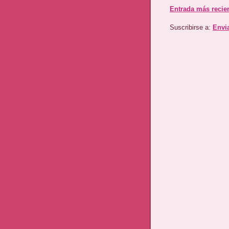
Entrada más recie
Suscribirse a:
Envi