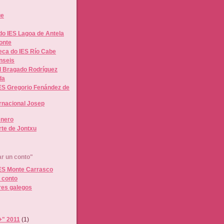
ue
do IES Lagoa de Antela
Ponte
teca do IES Río Cabe
nseis
l Bragado Rodríguez
da
IES Gregorio Fenández de
rnacional Josep
énero
rte de Jontxu
r un conto"
IES Monte Carrasco
 conto
res galegos
+" 2011
(1)