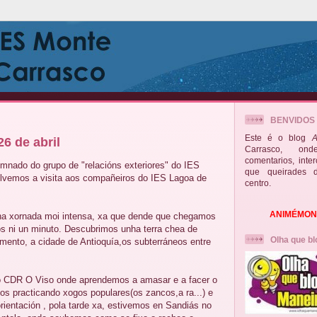
BENVIDOS
Este é o blog
A
26 de abril
Carrasco, on
comentarios, inte
umnado do grupo de "relacións exteriores" do IES
que queirades 
lvemos a visita aos compañeiros do IES Lagoa de
centro.
ANIMÉMONO
nha xornada moi intensa, xa que dende que chegamos
 ni un minuto. Descubrimos unha terra chea de
Olha que bl
mento, a cidade de Antioquía,os subterráneos entre
 CDR O Viso onde aprendemos a amasar e a facer o
os practicando xogos populares(os zancos,a ra...) e
rientación , pola tarde xa, estivemos en Sandiás no