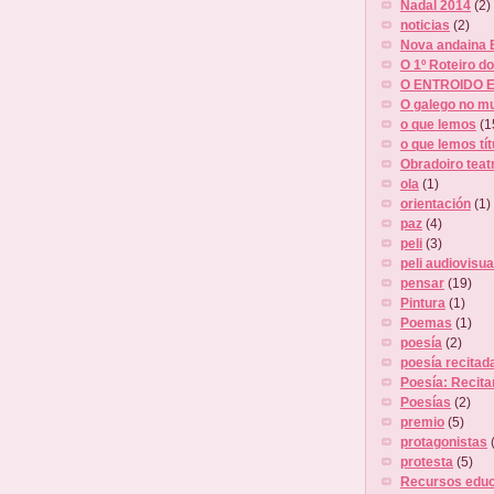
Nadal 2014
(2)
noticias
(2)
Nova andaina 
O 1º Roteiro do
O ENTROIDO E
O galego no m
o que lemos
(1
o que lemos tít
Obradoiro teat
ola
(1)
orientación
(1)
paz
(4)
peli
(3)
peli audiovisua
pensar
(19)
Pintura
(1)
Poemas
(1)
poesía
(2)
poesía recitad
Poesía: Recita
Poesías
(2)
premio
(5)
protagonistas
protesta
(5)
Recursos educ