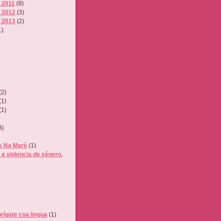
 2011
(8)
s 2012
(3)
s 2013
(2)
1)
(2)
(1)
(1)
3)
s Na Maré
(1)
 a violencia de xénero.
rígate coa lingua
(1)