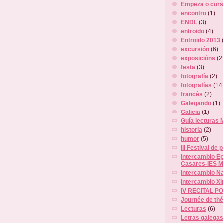
Empeza o curs
encontro
(1)
ENDL
(3)
entroido
(4)
Entroido 2013
excursión
(6)
exposicións
(2
festa
(3)
fotografía
(2)
fotografías
(14
francés
(2)
Galegando
(1)
Galicia
(1)
Guía lecturas 
historia
(2)
humor
(5)
III Festival de 
Intercambio Ep
Casares-IES M
Intercambio N
Intercambio X
IV RECITAL P
Journée de thé
Lecturas
(6)
Letras galega