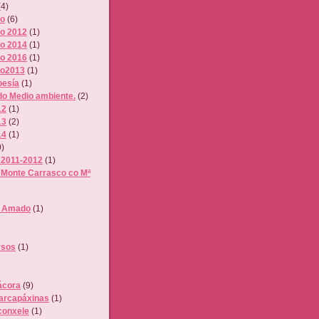
(4)
ro
(6)
o 2012
(1)
o 2014
(1)
o 2016
(1)
ro2013
(1)
oesía
(1)
do Medio ambiente.
(2)
12
(1)
13
(2)
14
(1)
0)
 2011-2012
(1)
Monte Carrasco co Mª
n Amado
(1)
rsos
(1)
ácora
(9)
arcapáxinas
(1)
onxele
(1)