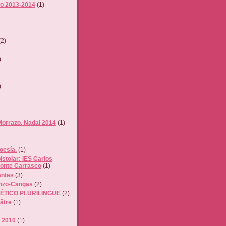
o 2013-2014
(1)
(2)
)
)
Morrazo. Nadal 2014
(1)
poesía.
(1)
istolar: IES Carlos
onte Carrasco
(1)
antes
(3)
inzo-Cangas
(2)
OÉTICO PLURILINGÜE
(2)
âtre
(1)
s 2010
(1)