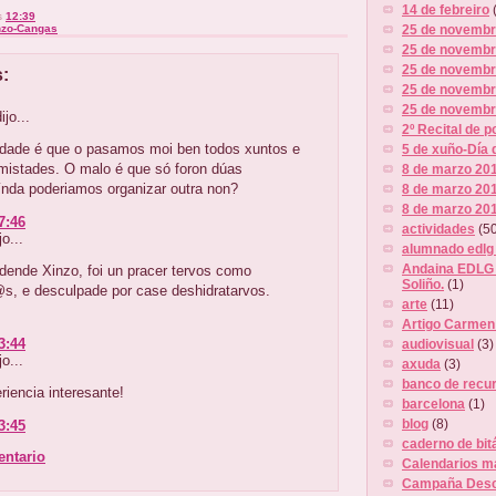
14 de febreiro
s
12:39
25 de novemb
nzo-Cangas
25 de novembr
25 de novembr
:
25 de novembr
25 de novemb
jo...
2º Recital de p
rdade é que o pasamos moi ben todos xuntos e
5 de xuño-Día 
mistades. O malo é que só foron dúas
8 de marzo 20
aínda poderiamos organizar outra non?
8 de marzo 20
8 de marzo 20
7:46
actividades
(5
o...
alumnado edlg
Andaina EDLG 
dende Xinzo, foi un pracer tervos como
Soliño.
(1)
s, e desculpade por case deshidratarvos.
arte
(11)
Artigo Carme
3:44
audiovisual
(3)
o...
axuda
(3)
banco de recu
iencia interesante!
barcelona
(1)
blog
(8)
3:45
caderno de bit
entario
Calendarios m
Campaña Desc