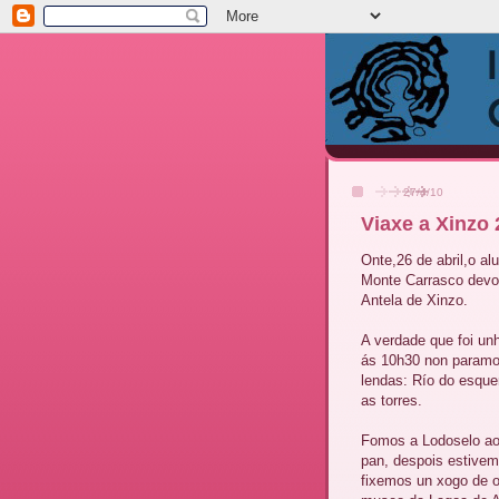
27/4/10
Viaxe a Xinzo 
Onte,26 de abril,o al
Monte Carrasco devo
Antela de Xinzo.
A verdade que foi u
ás 10h30 non paramos
lendas: Río do esque
as torres.
Fomos a Lodoselo ao
pan, despois estivem
fixemos un xogo de o