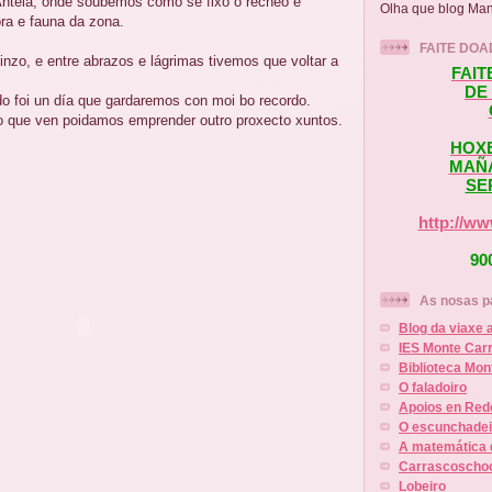
ntela, onde soubemos como se fixo o recheo e
Olha que blog Man
ra e fauna da zona.
FAITE DO
inzo, e entre abrazos e lágrimas tivemos que voltar a
FAI
DE
do foi un día que gardaremos con moi bo recordo.
 que ven poidamos emprender outro proxecto xuntos.
HOXE
MAÑ
SER
http://ww
90
As nosas p
Blog da viaxe 
IES Monte Car
Biblioteca Mo
O faladoiro
Apoios en Red
O escunchadeir
A matemática 
Carrascoschoo
Lobeiro