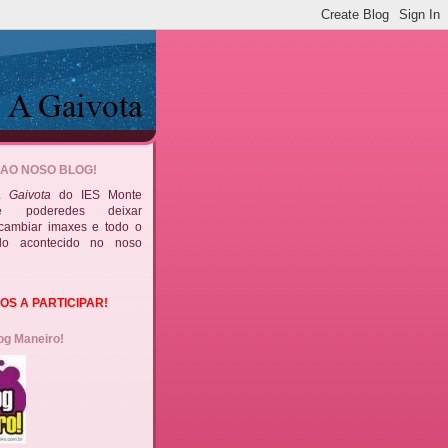
 AO NOSO BLOG!
 Gaivota
do IES Monte
de poderedes deixar
rcambiar imaxes e todo o
do acontecido no noso
S A PARTICIPAR!
og Maneiro!